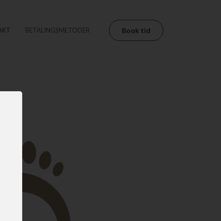
AKT
BETALINGSMETODER
Book tid