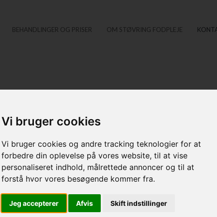
BEHANDLINGER OG PRISER
OM STØVRING FODPLEJE
KONT
Vi bruger cookies
Vi bruger cookies og andre tracking teknologier for at
forbedre din oplevelse på vores website, til at vise
estående informationer
personaliseret indhold, målrettede annoncer og til at
forstå hvor vores besøgende kommer fra.
Jeg accepterer
Afvis
Skift indstillinger