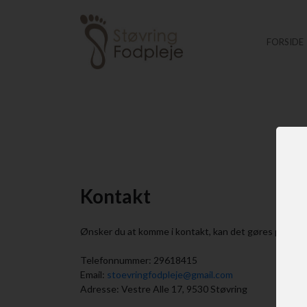
FORSIDE
Kontakt
Ønsker du at komme i kontakt, kan det gøres på ned
Telefonnummer: 29618415
Email:
stoevringfodpleje@gmail.com
Adresse: Vestre Alle 17, 9530 Støvring