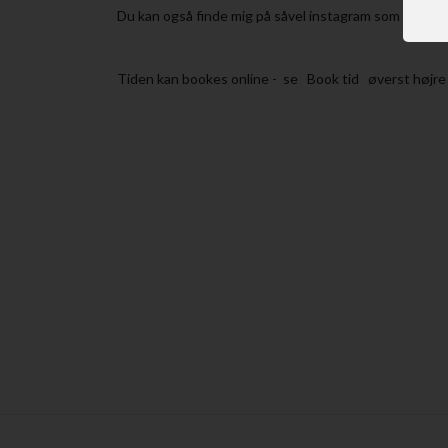
Du kan også finde mig på såvel instagram som faceb
Tiden kan bookes online - se Book tid øverst højre