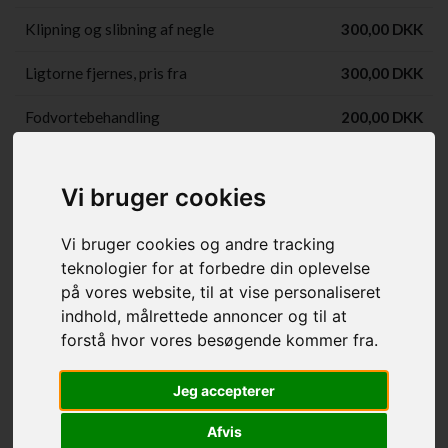
Klipning og slibning af negle
300,00 DKK
Ligtorne fjernes, pris fra
300,00 DKK
Fodvortebehandling
200,00 DKK
Bøjlebehandling uden tilskud
250,00 DKK
Vi bruger cookies
Bøjle - efterfølgende
200,00 DKK
korrektion
Vi bruger cookies og andre tracking
teknologier for at forbedre din oplevelse
Fodbehandling inkl. alm lak af
550,00 DKK
på vores website, til at vise personaliseret
tånegle
indhold, målrettede annoncer og til at
Lakering af negle hænder
forstå hvor vores besøgende kommer fra.
eller fødder uden
150,00 DKK
fodbehandling
Jeg accepterer
Opbygning af tånegl
275,00 DKK
Afvis