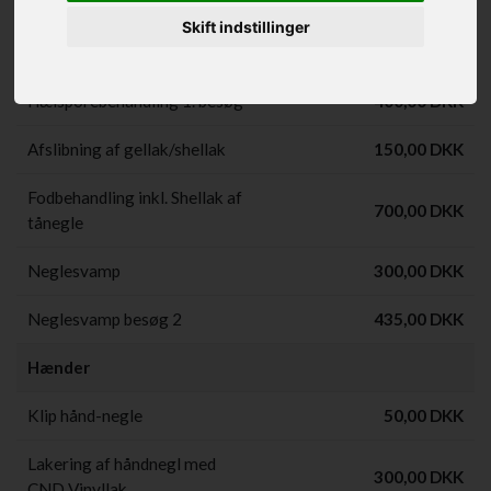
Fodbehandling i eget hjem -
Skift indstillinger
fra 600,00 DKK
fra pris
Hælsporebehandling 1. besøg
400,00 DKK
Afslibning af gellak/shellak
150,00 DKK
Fodbehandling inkl. Shellak af
700,00 DKK
tånegle
Neglesvamp
300,00 DKK
Neglesvamp besøg 2
435,00 DKK
Hænder
Klip hånd-negle
50,00 DKK
Lakering af håndnegl med
300,00 DKK
CND Vinyllak